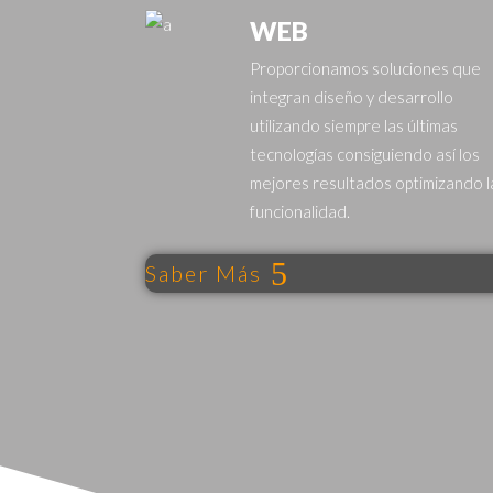
WEB
Proporcionamos soluciones que
integran diseño y desarrollo
utilizando siempre las últimas
tecnologías consiguiendo así los
mejores resultados optimizando l
funcionalidad.
Saber Más