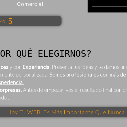
· Comercial
026
POR QUÉ ELEGIRNOS?
aces
y con
Experiencia
. Presenta tus ideas y te damos un
lmente personalizada.
Somos profesionales con más de
xperiencia.
sorpresas.
Antes de empezar, ves el resultado final con p
ados.
Hoy Tu WEB, Es Más Importante Que Nunca.