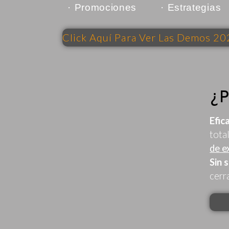
· Promociones
· Estrategias
Click Aquí Para Ver Las Demos 2
¿
Efic
tota
de e
Sin 
cerr