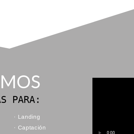
EMOS
AS PARA:
· Landing
· Captación