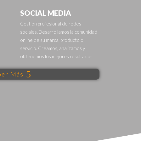
SOCIAL MEDIA
Gestión profesional de redes
sociales. Desarrollamos la comunidad
online de su marca, producto o
servicio. Creamos, analizamos y
obtenemos los mejores resultados.
ber Más