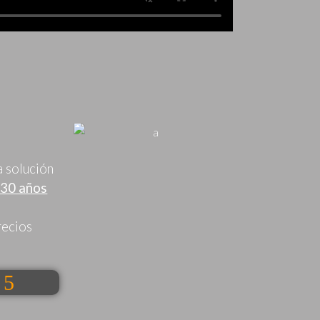
a solución
 30 años
recios