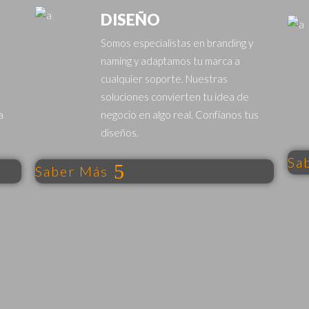
DISEÑO
Somos especialistas en branding y
naming y adaptamos tu marca a
cualquier soporte. Nuestras
soluciones convierten tu idea de
a
negocio en algo real. Confíanos tus
diseños.
Sa
Saber Más