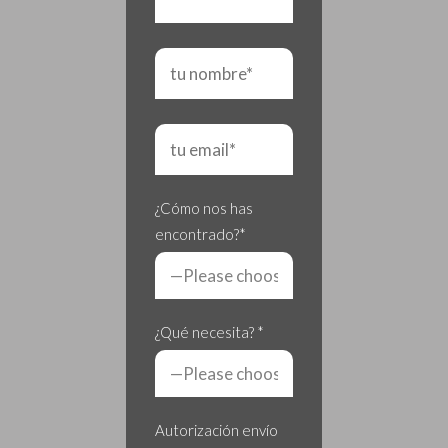
¿Cómo nos has
encontrado?*
¿Qué necesita? *
Autorización envío