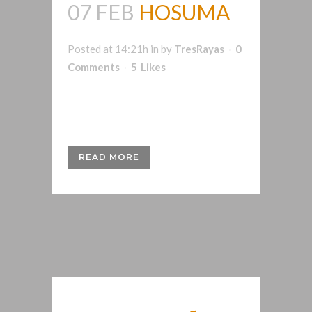
07 FEB
HOSUMA
Posted at 14:21h
in
by
TresRayas
0
Comments
5
Likes
Diseño de identidad visual para una
distribuidora de material quirúrgico. ...
READ MORE