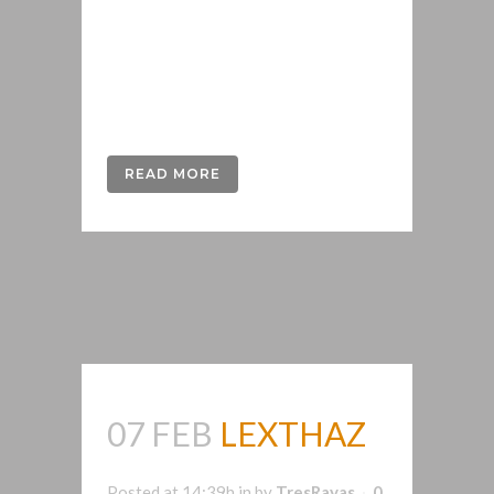
marketing digital y diseño gráfico.
Juntos, ofrecemos soluciones para
autónomos, pymes y grandes
compañías....
READ MORE
07 FEB
LEXTHAZ
Posted at 14:39h
in
by
TresRayas
0