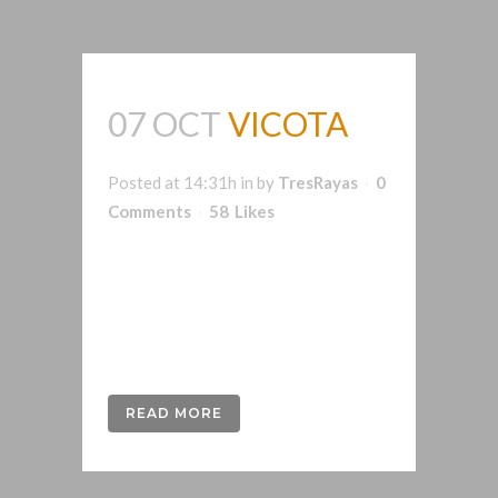
07 OCT
VICOTA
Posted at 14:31h
in
by
TresRayas
0
Comments
58
Likes
Branding para VICOTA. Material
publicitario corporativo: flyers,
carpetas, catálogos, tarjetas, Plv,
carteles, vinilos...
READ MORE