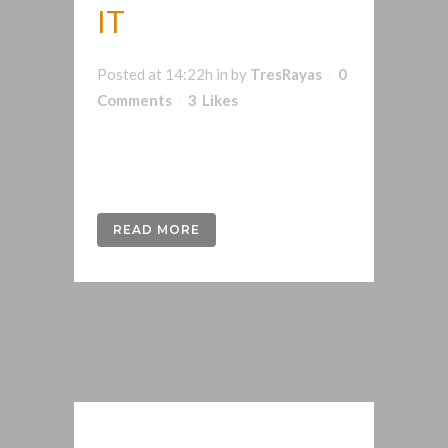
IT
Posted at 14:22h
in
by
TresRayas
0
Comments
3
Likes
Naming y Logo par Health-it. Empresa
de formación para personal sanitario...
READ MORE