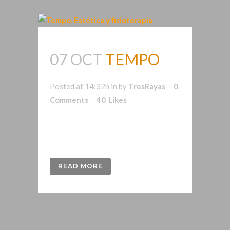
07 OCT
TEMPO
Posted at 14:32h
in
by
TresRayas
0
Comments
40
Likes
Naming y Branding para centro de
Quiromasaje y estética...
READ MORE