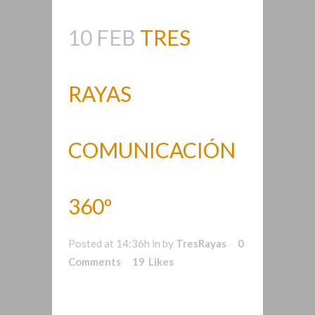
10 FEB
TRES
RAYAS
COMUNICACIÓN
360º
Posted at 14:36h
in
by
TresRayas
0
Comments
19
Likes
Es una asociación freelance de
profesionales del desarrollo web,