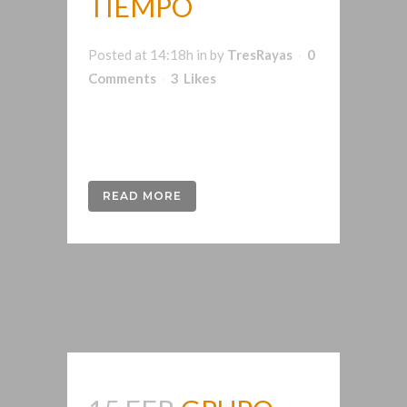
TIEMPO
Posted at 14:18h
in
by
TresRayas
0
Comments
3
Likes
Diseño de identidad para La a Brújula
del Tiempo TV...
READ MORE