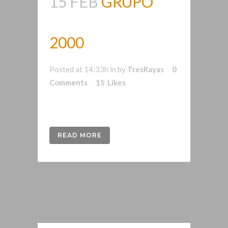
15 FEB
GRUPO
2000
Posted at 14:33h
in
by
TresRayas
0
Comments
15
Likes
Rebranding para GRUPO 2000...
READ MORE