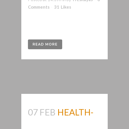
Comments
31
Likes
Lexthaz es un músico de Rock Épico
Instrumental...
READ MORE
07 FEB
HEALTH-