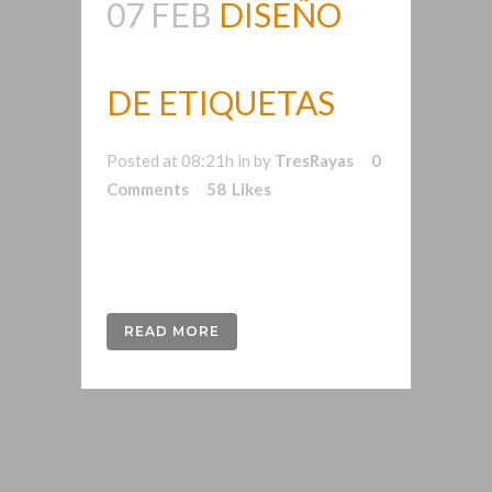
07 FEB
DISEÑO
DE ETIQUETAS
Posted at 08:21h
in
by
TresRayas
0
Comments
58
Likes
Diseño de etiquetas para tus
productos...
READ MORE