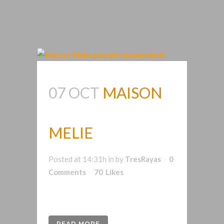
07 OCT
MAISON
MELIE
Posted at 14:31h
in
by
TresRayas
0
Comments
70
Likes
logotipo para restaurante francés...
READ MORE