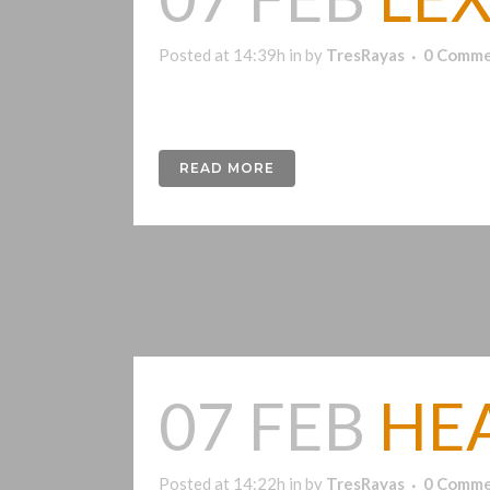
Posted at 14:39h
in
by
TresRayas
0 Comme
Lexthaz es un músico de Rock Épico Instrumenta
READ MORE
07 FEB
HEA
Posted at 14:22h
in
by
TresRayas
0 Comme