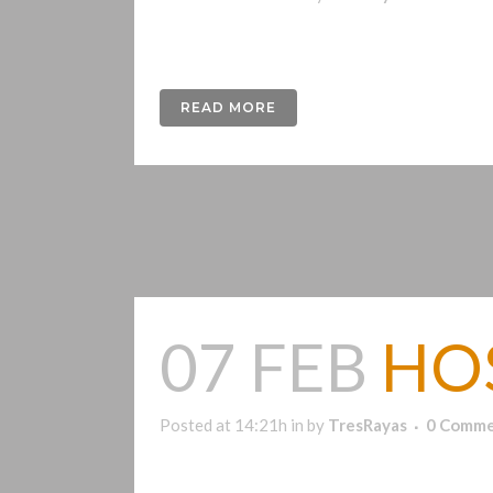
Naming y Logo par Health-it. Empresa de formac
READ MORE
07 FEB
HO
Posted at 14:21h
in
by
TresRayas
0 Comme
Diseño de identidad visual para una distribuidor