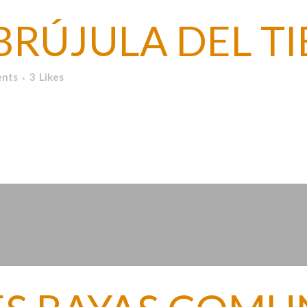
BRÚJULA DEL T
nts
3
Likes
po TV...