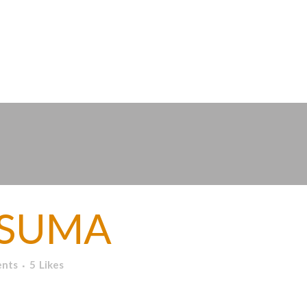
ión para personal sanitario...
SUMA
nts
5
Likes
a de material quirúrgico. ...