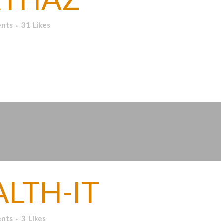
nts
31
Likes
l...
LTH-IT
nts
3
Likes