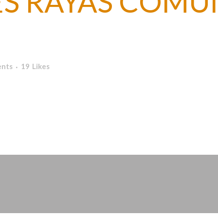
ES RAYAS COMU
nts
19
Likes
del desarrollo web, marketing digital y diseño gráfico. Juntos, ofre