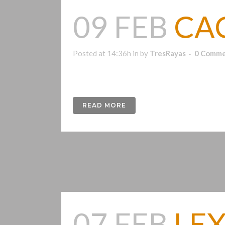
09 FEB
CA
Posted at 14:36h
in
by
TresRayas
0 Comme
Gastro Taberna ubicada en el barrio de El Casa
READ MORE
07 FEB
LE