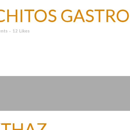
CHITOS GASTRO
nts
12
Likes
r de Getafe...
XTHAZ