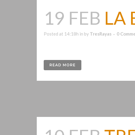
19 FEB
LA 
Posted at 14:18h
in
by
TresRayas
0 Comme
Diseño de identidad para La a Brújula del Tiem
READ MORE