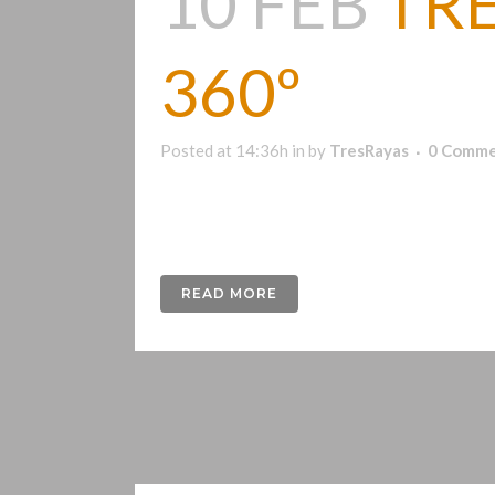
10 FEB
TR
360º
Posted at 14:36h
in
by
TresRayas
0 Comme
Es una asociación freelance de profesionales 
grandes compañías....
READ MORE