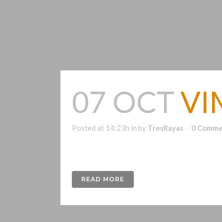
07 OCT
VI
Posted at 14:23h
in
by
TresRayas
0 Comme
Naming e Imagen corporativa para distribuidora
READ MORE