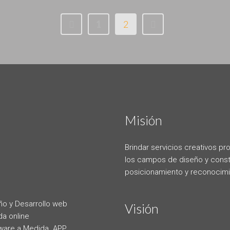
1
2
Misión
Brindar servicios creativos pr
los campos de diseño y const
posicionamiento y reconocimi
ño y Desarrollo web
Visión
da online
ware a Medida. APP