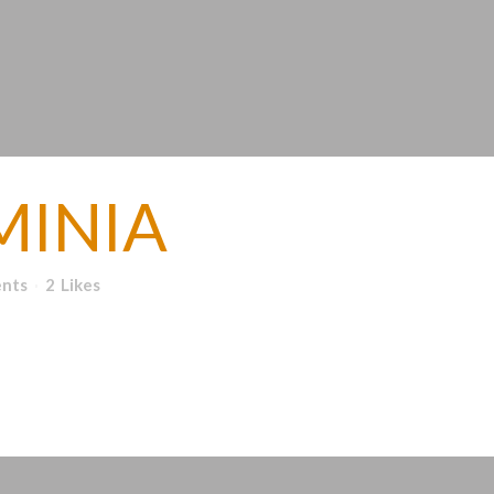
MINIA
nts
2
Likes
 de vinos ecológicos y naturales...